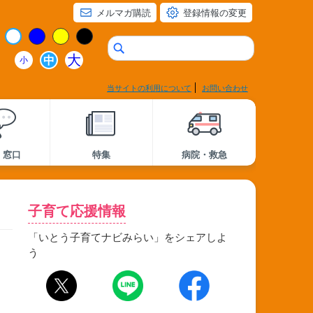
メルマガ購読
登録情報の変更
大
中
小
当サイトの利用について
お問い合わせ
・窓口
特集
病院・救急
子育て応援情報
「いとう子育てナビみらい」をシェアしよ
、
う