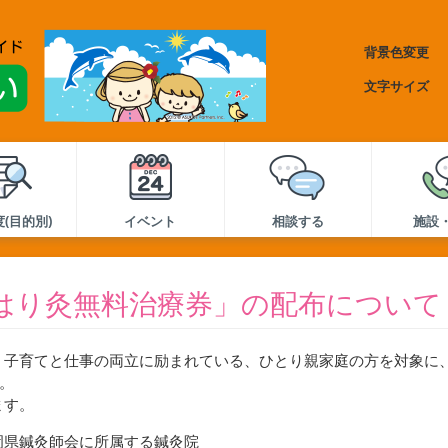
背景色変更
文字サイズ
(目的別)
イベント
相談する
施設
はり灸無料治療券」の配布について
、子育てと仕事の両立に励まれている、ひとり親家庭の方を対象に
た。
ます。
岡県鍼灸師会に所属する鍼灸院